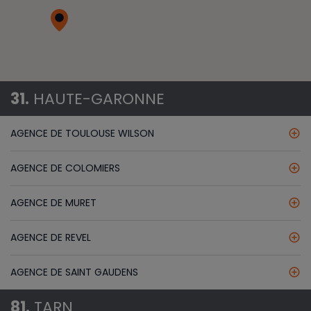
31.
HAUTE-GARONNE
AGENCE DE TOULOUSE WILSON
add_circle_outline
AGENCE DE COLOMIERS
add_circle_outline
AGENCE DE MURET
add_circle_outline
AGENCE DE REVEL
add_circle_outline
AGENCE DE SAINT GAUDENS
add_circle_outline
81.
TARN