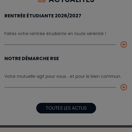
RENTRÉE ÉTUDIANTE 2026/2027
Faites votre rentrée étudiante en toute sérénité !
add_circle_outline
NOTRE DÉMARCHE RSE
Votre mutuelle agit pour vous... et pour le bien commun.
add_circle_outline
TOUTES LES ACTUS