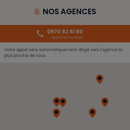
NOS AGENCES
0970 82 81 80
phone
appel non surtaxé
Votre appel sera automatiquement dirigé vers l'agence la
plus proche de vous.