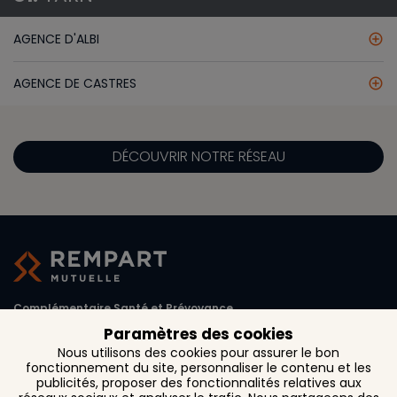
AGENCE D'ALBI
add_circle_outline
AGENCE DE CASTRES
add_circle_outline
DÉCOUVRIR NOTRE RÉSEAU
Complémentaire Santé et Prévoyance
Paramètres des cookies
1, rue d'Austerlitz CS 27 261
Nous utilisons des cookies pour assurer le bon
31072 Toulouse Cedex 6
fonctionnement du site, personnaliser le contenu et les
publicités, proposer des fonctionnalités relatives aux