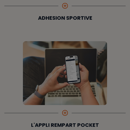
add_circle_outline
ADHESION SPORTIVE
add_circle_outline
L'APPLI REMPART POCKET