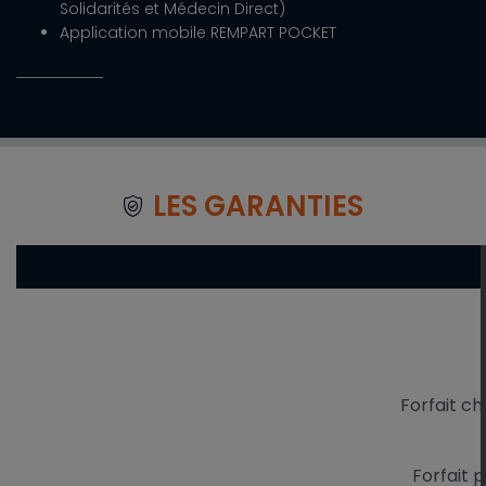
Solidarités et Médecin Direct)
Application mobile REMPART POCKET
LES GARANTIES
Forfait ch
Forfait 