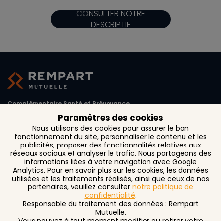
CONSULTER NOTRE
DESCRIPTIF
Complémentaire Santé et Prévoyance
Paramètres des cookies
1, rue d'Austerlitz CS 27 261
Nous utilisons des cookies pour assurer le bon
31072 Toulouse Cedex 6
fonctionnement du site, personnaliser le contenu et les
publicités, proposer des fonctionnalités relatives aux
réseaux sociaux et analyser le trafic. Nous partageons des
informations liées à votre navigation avec Google
Analytics. Pour en savoir plus sur les cookies, les données
utilisées et les traitements réalisés, ainsi que ceux de nos
partenaires, veuillez consulter
notre politique de
Contact
confidentialité
.
Responsable du traitement des données : Rempart
Recrutement
Mutuelle.
Vous pouvez à tout moment modifier ou retirer votre