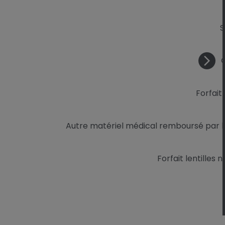
S
O
Forfait
Autre matériel médical remboursé par le
Forfait lentilles