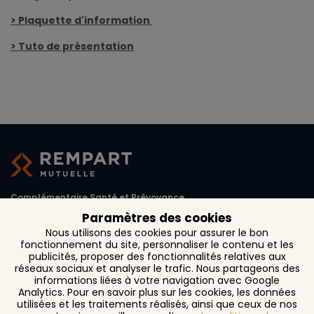
> Plaquette d'information
> Tuto de présentation
Complémentaire Santé et Prévoyance
Paramètres des cookies
1, rue d'Austerlitz CS 27 261
Nous utilisons des cookies pour assurer le bon
31072 Toulouse Cedex 6
fonctionnement du site, personnaliser le contenu et les
publicités, proposer des fonctionnalités relatives aux
réseaux sociaux et analyser le trafic. Nous partageons des
informations liées à votre navigation avec Google
Analytics. Pour en savoir plus sur les cookies, les données
utilisées et les traitements réalisés, ainsi que ceux de nos