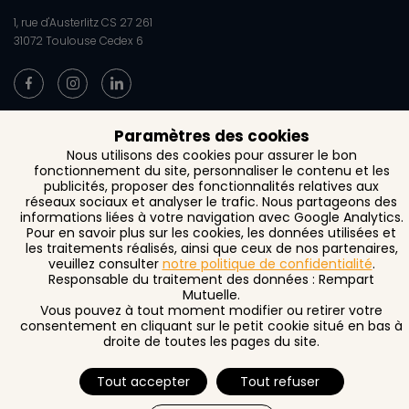
1, rue d'Austerlitz CS 27 261
31072 Toulouse Cedex 6
Paramètres des cookies
Contact
Nous utilisons des cookies pour assurer le bon
fonctionnement du site, personnaliser le contenu et les
Recrutement
publicités, proposer des fonctionnalités relatives aux
réseaux sociaux et analyser le trafic. Nous partageons des
Documents
informations liées à votre navigation avec Google Analytics.
Résilier votre contrat
Pour en savoir plus sur les cookies, les données utilisées et
les traitements réalisés, ainsi que ceux de nos partenaires,
Réclamation - Médiation
veuillez consulter
notre politique de confidentialité
.
Responsable du traitement des données : Rempart
Mentions Légales
Mutuelle.
Vous pouvez à tout moment modifier ou retirer votre
consentement en cliquant sur le petit cookie situé en bas à
droite de toutes les pages du site.
Tout accepter
Tout refuser