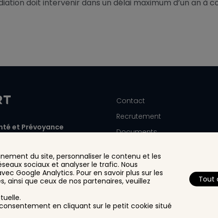
ation doit intervenir dans un délai maximum d’un an à c
Contact
Recrutement
té et Prévoyance
Documents
7 261
Résilier votre contrat
nnement du site, personnaliser le contenu et les
x 6
Réclamation - Médiation
éseaux sociaux et analyser le trafic. Nous
vec Google Analytics. Pour en savoir plus sur les
Mentions Légales
Tout 
és, ainsi que ceux de nos partenaires, veuillez
uelle.
consentement en cliquant sur le petit cookie situé