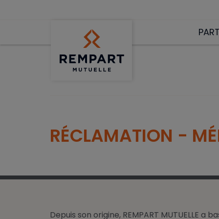
PART
Complémentaire Santé
Com
Com
Ga
Spécial étudiants
Pré
Aide région Occitanie
Su
Solu
RÉCLAMATION - MÉ
Solution Internationale
Pré
Rempart Hospi
Depuis son origine, REMPART MUTUELLE a basé