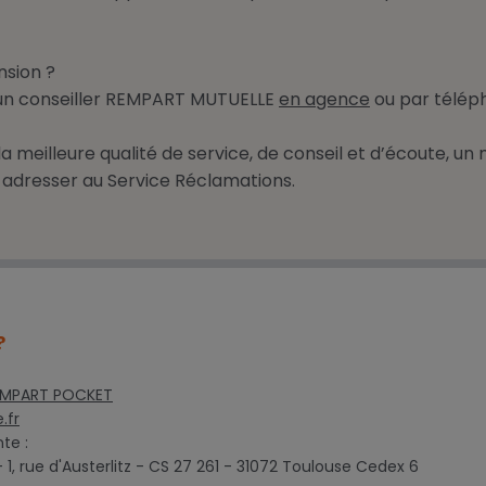
nsion ?
 un conseiller REMPART MUTUELLE
en agence
ou par téléph
 la meilleure qualité de service, de conseil et d’écoute, 
s adresser au Service Réclamations.
?
EMPART POCKET
.fr
nte :
, rue d'Austerlitz - CS 27 261 - 31072 Toulouse Cedex 6