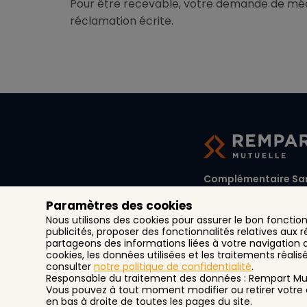
Pour être recevable, votre demande de médi
réclamation écrite.
Complémentaire San
Paramètres des cookies
1, rue d'Austerlitz CS 2
Nous utilisons des cookies pour assurer le bon fonctio
31072 Toulouse Cede
publicités, proposer des fonctionnalités relatives aux r
partageons des informations liées à votre navigation a
cookies, les données utilisées et les traitements réalis
consulter
notre politique de confidentialité
.
Responsable du traitement des données : Rempart Mut
Vous pouvez à tout moment modifier ou retirer votre 
en bas à droite de toutes les pages du site.