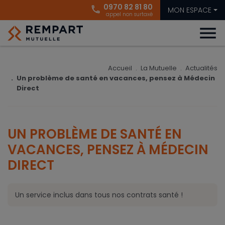
0970 82 81 80
phone
MON ESPACE
appel non surtaxé
menu
Accueil
La Mutuelle
Actualités
Un problème de santé en vacances, pensez à Médecin
Direct
UN PROBLÈME DE SANTÉ EN
VACANCES, PENSEZ À MÉDECIN
DIRECT
Un service inclus dans tous nos contrats santé !