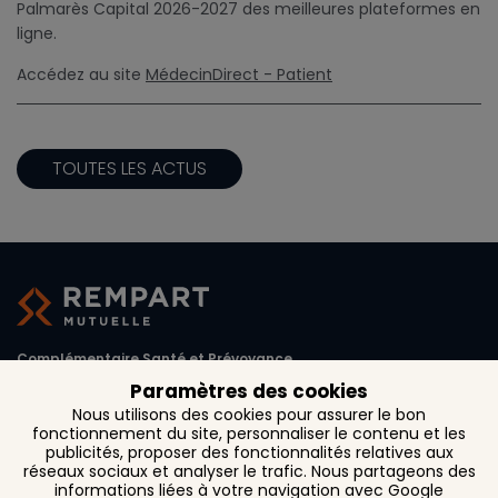
Palmarès Capital 2026-2027 des meilleures plateformes en
ligne.
Accédez au site
MédecinDirect - Patient
TOUTES LES ACTUS
Complémentaire Santé et Prévoyance
Paramètres des cookies
1, rue d'Austerlitz CS 27 261
Nous utilisons des cookies pour assurer le bon
31072 Toulouse Cedex 6
fonctionnement du site, personnaliser le contenu et les
publicités, proposer des fonctionnalités relatives aux
réseaux sociaux et analyser le trafic. Nous partageons des
informations liées à votre navigation avec Google