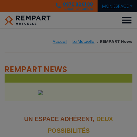
0970 82 81 80
phone
MON ESPACE
appel non surtaxé
menu
Accueil
La Mutuelle
REMPART News
REMPART NEWS
UN ESPACE ADHÉRENT,
DEUX
POSSIBILITÉS